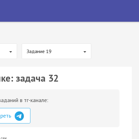
Задание 19
ке: задача 32
аданий в тг-канале:
треть
 сек.