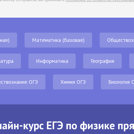
ная)
Математика (базовая)
Обществоз
атура
Информатика
География
ствознание ОГЭ
Химия ОГЭ
Биология 
айн-курс ЕГЭ по физике пр