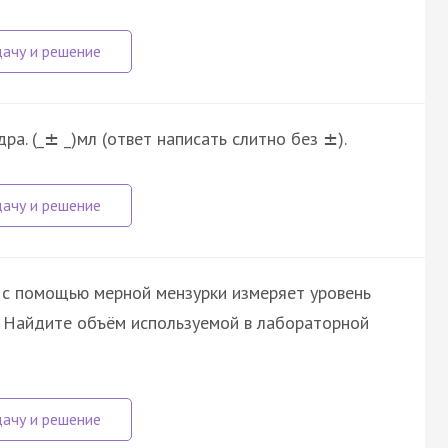
ра. (_
_)мл (ответ написать слитно без
).
±
±
 с помощью мерной мензурки измеряет уровень
з. Найдите объём используемой в лабораторной