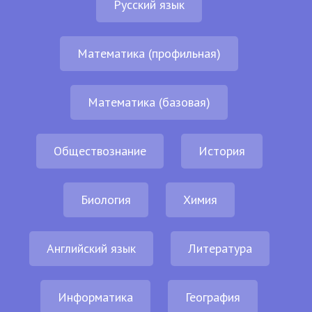
Русский язык
Математика (профильная)
Математика (базовая)
Обществознание
История
Биология
Химия
Английский язык
Литература
Информатика
География