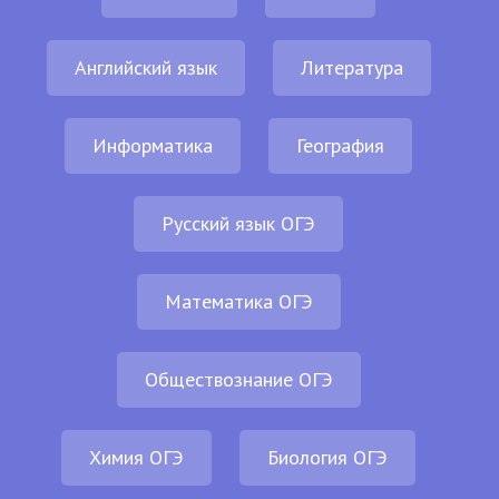
Английский язык
Литература
Информатика
География
Русский язык ОГЭ
Математика ОГЭ
Обществознание ОГЭ
Химия ОГЭ
Биология ОГЭ