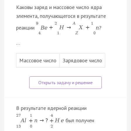
Каковы заряд и массовое число ядра
элемента, получающегося в результате
9
2
A
1
реакции
?
B
e
+
H
→
X
+
n
4
1
Z
0
…
Массовое число
Зарядовое число
В результате ядерной реакции
27
1
4
был получен
A
l
n
→
?
H
e
+
+
13
0
2