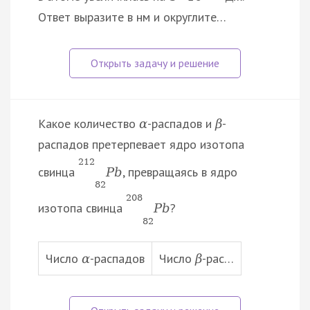
Ответ выразите в нм и округлите…
Какое количество
-распадов и
-
α
β
распадов претерпевает ядро изотопа
212
свинца
, превращаясь в ядро
P
b
82
208
изотопа свинца
?
P
b
82
Число
-распадов
Число
-рас…
α
β