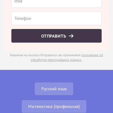
ОТПРАВИТЬ
Нажимая на кнопку «Отправить», вы принимаете
положение об
обработке персональных данных
.
Русский язык
Математика (профильная)