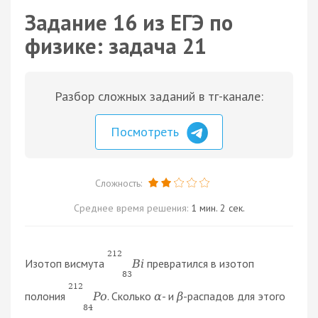
Задание 16 из ЕГЭ по
физике: задача 21
Разбор сложных заданий в тг-канале:
Посмотреть
Сложность:
Среднее время решения:
1 мин. 2 сек.
212
Изотоп висмута
превратился в изотоп
B
i
83
212
полония
. Сколько
- и
-распадов для этого
P
o
α
β
84