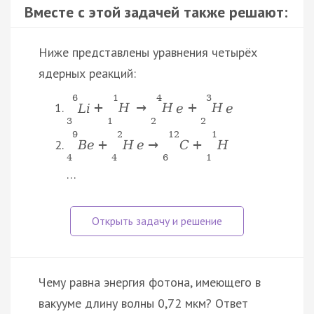
Вместе с этой задачей также решают:
Ниже представлены уравнения четырёх
ядерных реакций:
6
1
4
3
L
i
+
H
→
H
e
+
H
e
3
1
2
2
9
2
12
1
B
e
+
H
e
→
C
+
H
4
4
6
1
…
Чему равна энергия фотона, имеющего в
вакууме длину волны 0,72 мкм? Ответ