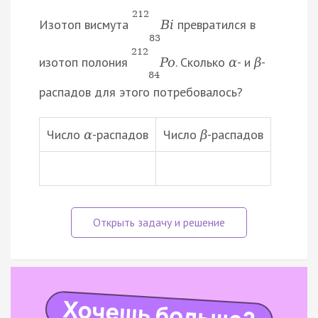
212
Изотоп висмута
превратился в
B
i
83
212
изотоп полония
. Сколько
- и
-
P
o
α
β
84
распадов для этого потребовалось?
Число
-распадов
Число
-распадов
α
β