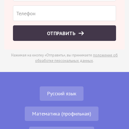
ОТПРАВИТЬ
Нажимая на кнопку «Отправить», вы принимаете
положение об
обработке персональных данных
.
Русский язык
Математика (профильная)