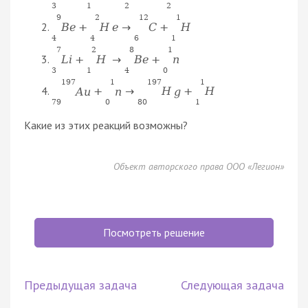
3
1
2
2
9
2
12
1
B
e
+
H
e
→
C
+
H
4
4
6
1
7
2
8
1
L
i
+
H
→
B
e
+
n
3
1
4
0
197
1
197
1
A
u
+
n
→
H
g
+
H
79
0
80
1
Какие из этих реакций возможны?
Объект авторского права ООО «Легион»
Посмотреть решение
Предыдущая задача
Следующая задача