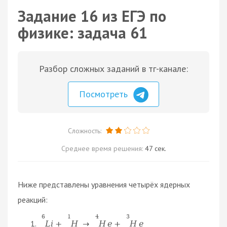
Задание 16 из ЕГЭ по
физике: задача 61
Разбор сложных заданий в тг-канале:
Посмотреть
Сложность:
Среднее время решения:
47 сек.
Ниже представлены уравнения четырёх ядерных
реакций:
6
1
4
3
L
i
+
H
→
H
e
+
H
e