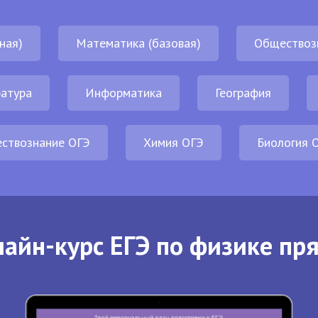
ная)
Математика (базовая)
Обществоз
атура
Информатика
География
ствознание ОГЭ
Химия ОГЭ
Биология 
айн-курс ЕГЭ по физике пр