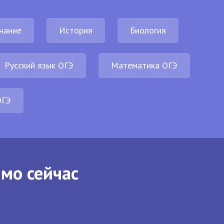
нание
История
Биология
Русский язык ОГЭ
Математика ОГЭ
ОГЭ
ямо сейчас