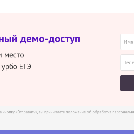
тный демо-доступ
и место
Турбо ЕГЭ
а кнопку «Отправить», вы принимаете
положение об обработке персональн