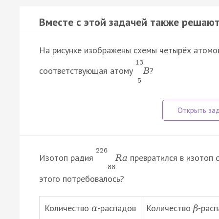
Вместе с этой задачей также решают
На рисунке изображены схемы четырёх атомов
13
соответствующая атому
?
B
5
226
Изотоп радия
превратился в изотоп 
R
a
88
этого потребовалось?
Количество
-распадов
Количество
-рас
α
β