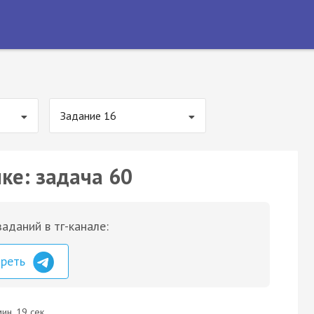
Задание 16
ке: задача 60
аданий в тг-канале:
треть
ин. 19 сек.