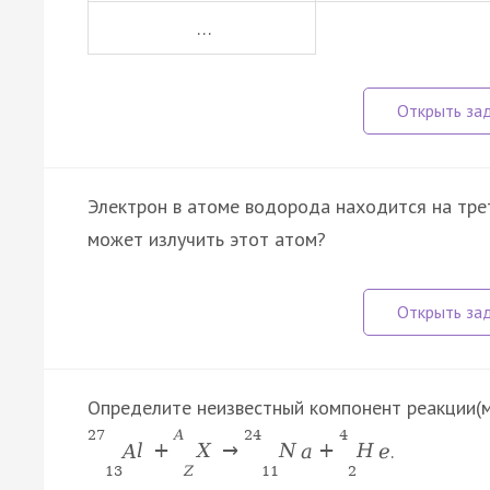
…
Электрон в атоме водорода находится на трет
может излучить этот атом?
Определите неизвестный компонент реакции(м
27
A
24
4
.
A
l
+
X
→
N
a
+
H
e
13
Z
11
2