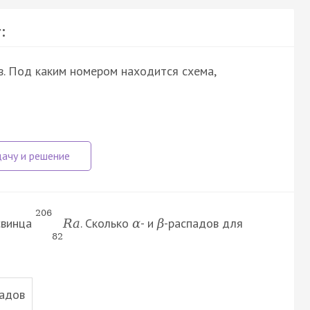
:
. Под каким номером находится схема,
206
свинца
. Сколько
- и
-распадов для
R
a
α
β
82
падов