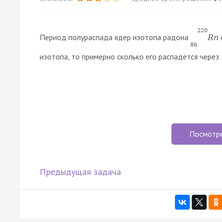
220
Период полураспада ядер изотопа радона
R
n
86
изотопа, то примерно сколько его распадётся через 1
Посмотр
Предыдущая задача