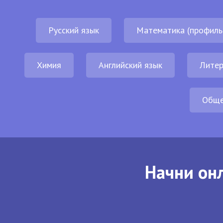
Русский язык
Математика (профиль
Химия
Английский язык
Литер
Обще
Начни онл