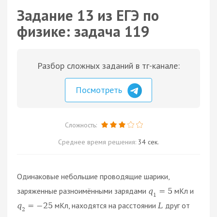
Задание 13 из ЕГЭ по
физике: задача 119
Разбор сложных заданий в тг-канале:
Посмотреть
Сложность:
Среднее время решения:
34 сек.
Одинаковые небольшие проводящие шарики,
заряженные разноимёнными зарядами
мКл и
q
=
5
1
мКл, находятся на расстоянии
друг от
q
=
−
25
L
2