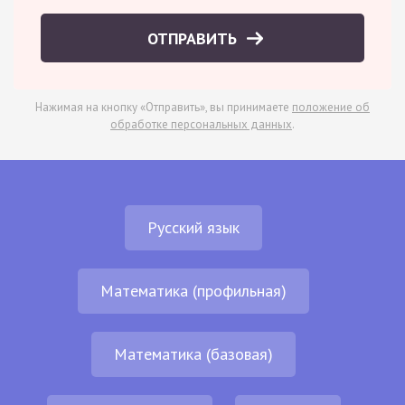
ОТПРАВИТЬ
Нажимая на кнопку «Отправить», вы принимаете
положение об
обработке персональных данных
.
Русский язык
Математика (профильная)
Математика (базовая)