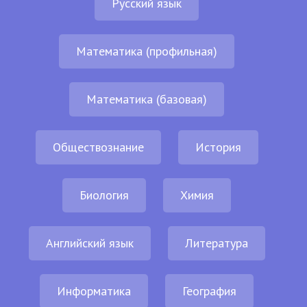
Русский язык
Математика (профильная)
Математика (базовая)
Обществознание
История
Биология
Химия
Английский язык
Литература
Информатика
География