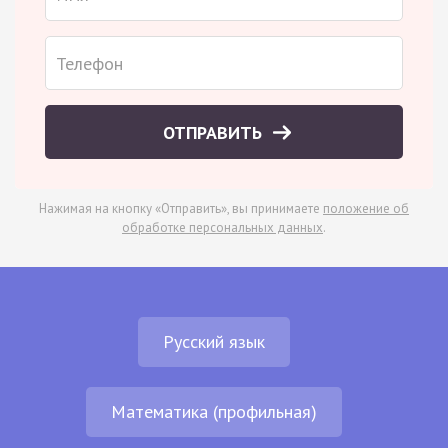
ОТПРАВИТЬ
Нажимая на кнопку «Отправить», вы принимаете
положение об
обработке персональных данных
.
Русский язык
Математика (профильная)