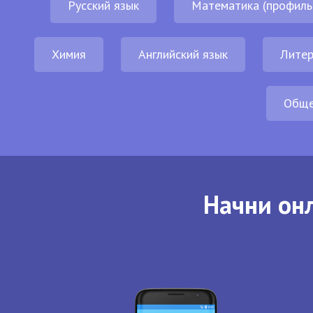
Русский язык
Математика (профиль
Химия
Английский язык
Литер
Обще
Начни онл