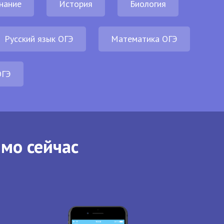
нание
История
Биология
Русский язык ОГЭ
Математика ОГЭ
ОГЭ
ямо сейчас