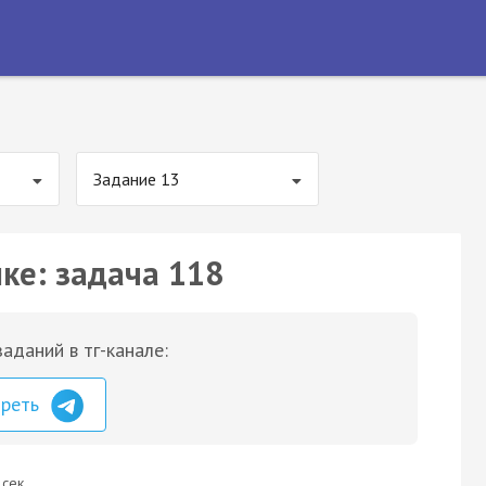
Задание 13
ке: задача 118
аданий в тг-канале:
треть
 сек.