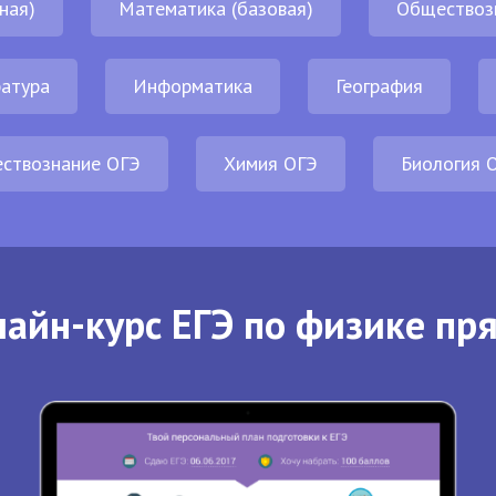
ная)
Математика (базовая)
Обществоз
атура
Информатика
География
ствознание ОГЭ
Химия ОГЭ
Биология 
айн-курс ЕГЭ по физике пр