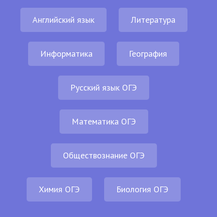
Английский язык
Литература
Информатика
География
Русский язык ОГЭ
Математика ОГЭ
Обществознание ОГЭ
Химия ОГЭ
Биология ОГЭ