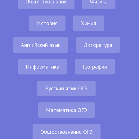
Обществознание
Физика
История
Химия
Английский язык
Литература
Информатика
География
Русский язык ОГЭ
Математика ОГЭ
Обществознание ОГЭ