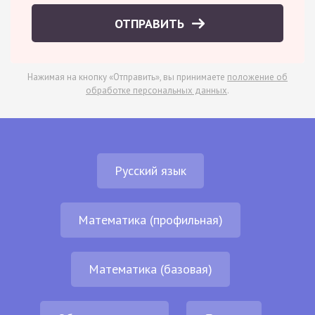
ОТПРАВИТЬ
Нажимая на кнопку «Отправить», вы принимаете
положение об
обработке персональных данных
.
Русский язык
Математика (профильная)
Математика (базовая)