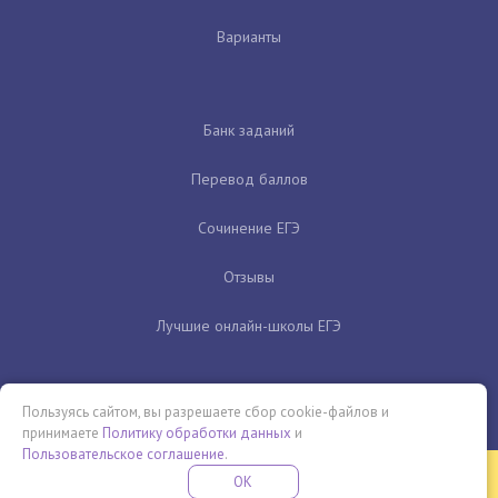
Варианты
Банк заданий
Перевод баллов
Сочинение ЕГЭ
Отзывы
Лучшие онлайн-школы ЕГЭ
Пользуясь сайтом, вы разрешаете сбор cookie-файлов и
принимаете
Политику обработки данных
и
Пользовательское соглашение
.
Бесплатная летняя школа
OK
ПОДРОБНЕЕ