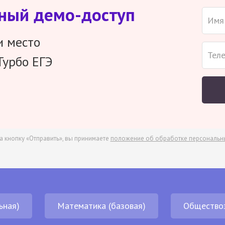
тный демо-доступ
и место
Турбо ЕГЭ
а кнопку «Отправить», вы принимаете
положение об обработке персональн
ьная)
Математика (базовая)
Общество