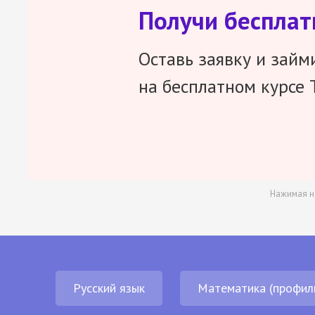
Получи беспла
Оставь заявку и займ
на бесплатном курсе 
Нажимая н
Русский язык
Математика (профил