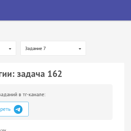
Задание 7
гии: задача 162
аданий в тг-канале:
треть
сек.