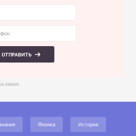
ОТПРАВИТЬ
ых данных
.
знание
Физика
История