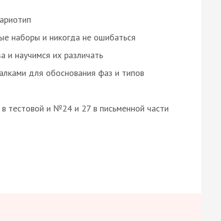
кариотип
ые наборы и никогда не ошибаться
а и научимся их различать
алками для обоснования фаз и типов
8 в тестовой и №24 и 27 в письменной части