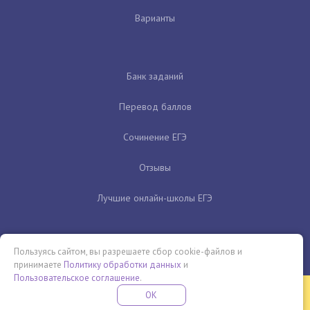
Варианты
Банк заданий
Перевод баллов
Сочинение ЕГЭ
Отзывы
Лучшие онлайн-школы ЕГЭ
Пользуясь сайтом, вы разрешаете сбор cookie-файлов и
принимаете
Политику обработки данных
и
Пользовательское соглашение
.
Бесплатная летняя школа
OK
ПОДРОБНЕЕ
ПРОВЕДИ ЭТО ЛЕТО С ПОЛЬЗОЙ