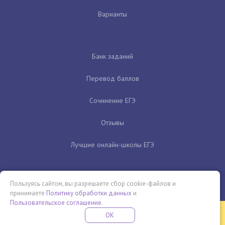
Варианты
Банк заданий
Перевод баллов
Сочинение ЕГЭ
Отзывы
Лучшие онлайн-школы ЕГЭ
Пользуясь сайтом, вы разрешаете сбор cookie-файлов и
принимаете
Политику обработки данных
и
Пользовательское соглашение
.
Бесплатная летняя школа
OK
ПОДРОБНЕЕ
ПРОВЕДИ ЭТО ЛЕТО С ПОЛЬЗОЙ