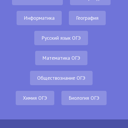
Информатика
География
Русский язык ОГЭ
Математика ОГЭ
Обществознание ОГЭ
Химия ОГЭ
Биология ОГЭ