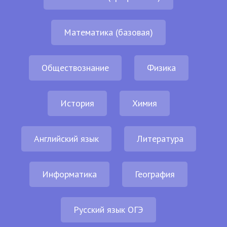
Математика (базовая)
Обществознание
Физика
История
Химия
Английский язык
Литература
Информатика
География
Русский язык ОГЭ