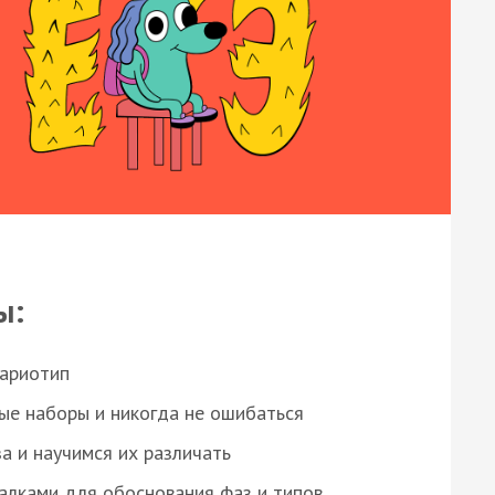
ы:
кариотип
ые наборы и никогда не ошибаться
а и научимся их различать
алками для обоснования фаз и типов