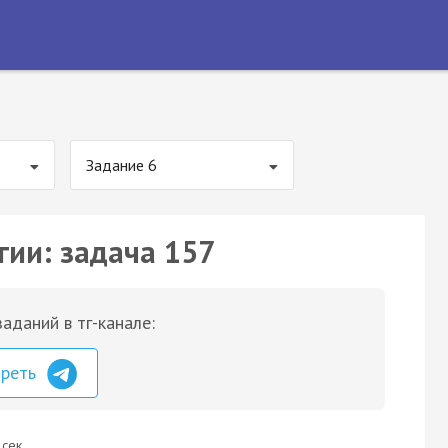
Задание 6
гии: задача 157
аданий в тг-канале:
треть
 сек.