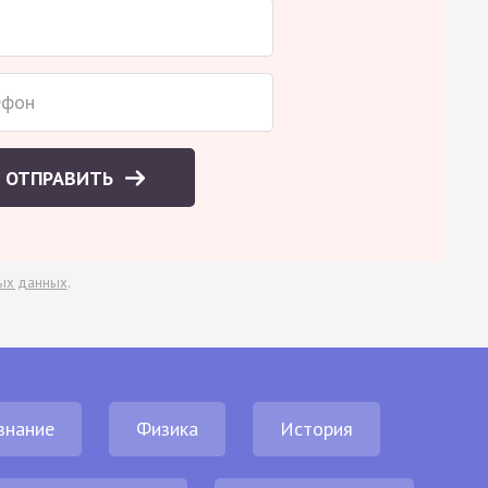
ОТПРАВИТЬ
ых данных
.
знание
Физика
История