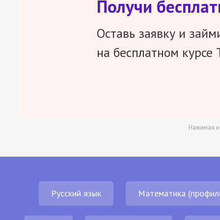
Получи беспла
Оставь заявку и займ
на бесплатном курсе 
Нажимая н
Русский язык
Математика (профил