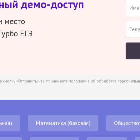
тный демо-доступ
и место
Турбо ЕГЭ
а кнопку «Отправить», вы принимаете
положение об обработке персональн
ьная)
Математика (базовая)
Общество