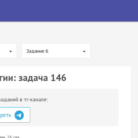
Задание 6
гии: задача 146
аданий в тг-канале:
треть
ин. 26 сек.