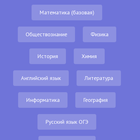
Математика (базовая)
Обществознание
Физика
История
Химия
Английский язык
Литература
Информатика
География
Русский язык ОГЭ