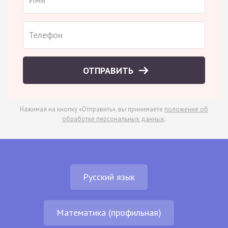
ОТПРАВИТЬ
Нажимая на кнопку «Отправить», вы принимаете
положение об
обработке персональных данных
.
Русский язык
Математика (профильная)