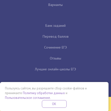
Варианты
Банк заданий
Перевод баллов
Сочинение ЕГЭ
Отзывы
Лучшие онлайн-школы ЕГЭ
Пользуясь сайтом, вы разрешаете сбор cookie-файлов и
принимаете
Политику обработки данных
и
Пользовательское соглашение
.
Бесплатная летняя школа
OK
ПОДРОБНЕЕ
ПРОВЕДИ ЭТО ЛЕТО С ПОЛЬЗОЙ