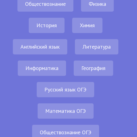
Обществознание
Физика
История
Химия
Английский язык
Литература
Информатика
География
Русский язык ОГЭ
Математика ОГЭ
Обществознание ОГЭ