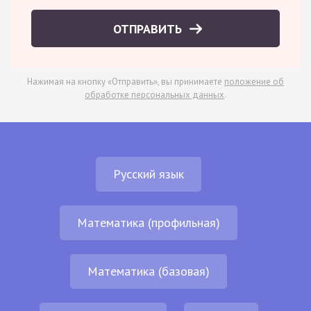
ОТПРАВИТЬ
Нажимая на кнопку «Отправить», вы принимаете
положение об
обработке персональных данных
.
Русский язык
Математика (профильная)
Математика (базовая)