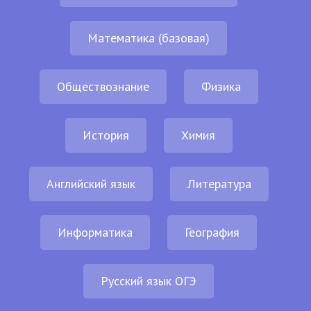
Математика (базовая)
Обществознание
Физика
История
Химия
Английский язык
Литература
Информатика
География
Русский язык ОГЭ