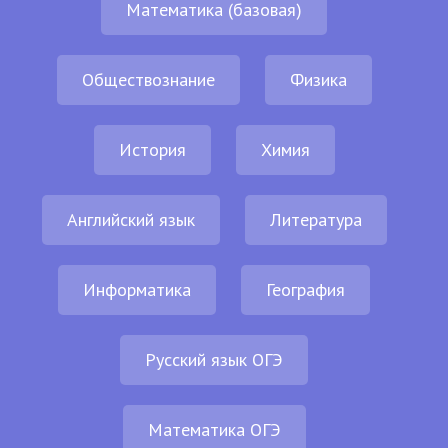
Математика (базовая)
Обществознание
Физика
История
Химия
Английский язык
Литература
Информатика
География
Русский язык ОГЭ
Математика ОГЭ