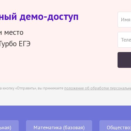
тный демо-доступ
и место
Турбо ЕГЭ
а кнопку «Отправить», вы принимаете
положение об обработке персональн
ьная)
Математика (базовая)
Общество