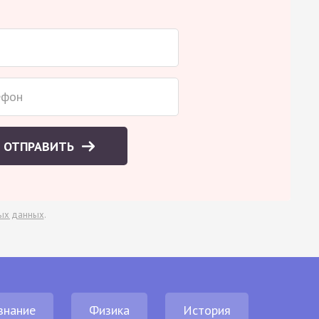
ОТПРАВИТЬ
ых данных
.
знание
Физика
История