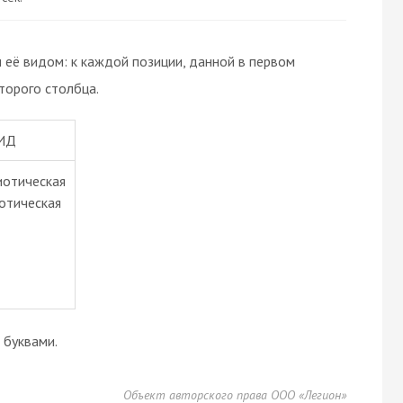
 её видом: к каждой позиции, данной в первом
торого столбца.
ИД
иотическая
иотическая
буквами.
Объект авторского права ООО «Легион»