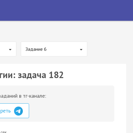
Задание 6
гии: задача 182
аданий в тг-канале:
треть
 сек.