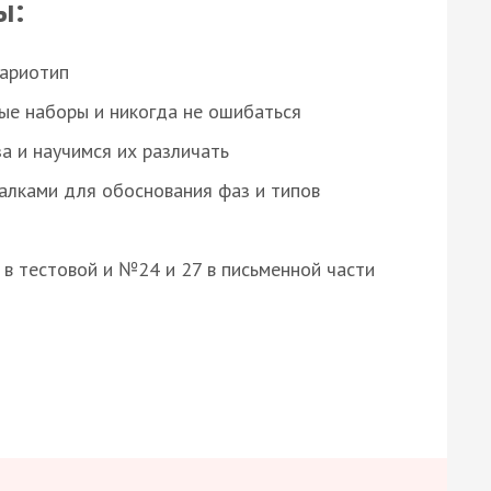
ы:
кариотип
ые наборы и никогда не ошибаться
а и научимся их различать
алками для обоснования фаз и типов
8 в тестовой и №24 и 27 в письменной части