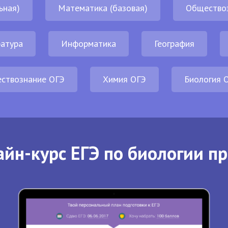
ьная)
Математика (базовая)
Общество
атура
Информатика
География
ствознание ОГЭ
Химия ОГЭ
Биология 
йн-курс ЕГЭ по биологии п