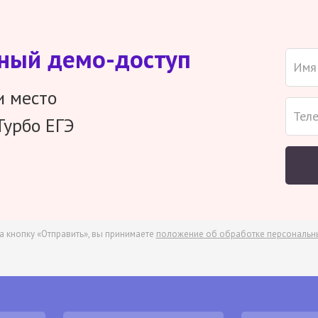
тный демо-доступ
и место
Турбо ЕГЭ
а кнопку «Отправить», вы принимаете
положение об обработке персональн