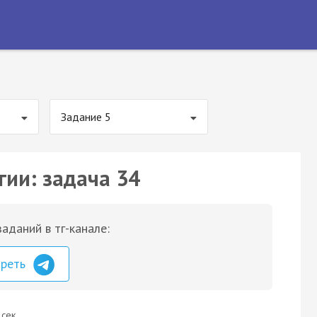
Задание 5
гии: задача 34
аданий в тг-канале:
треть
 сек.