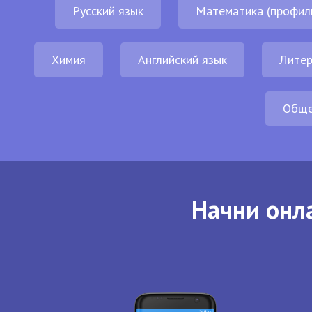
Русский язык
Математика (профил
Химия
Английский язык
Литер
Обще
Начни онла