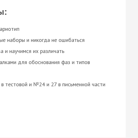
ы:
кариотип
ые наборы и никогда не ошибаться
а и научимся их различать
алками для обоснования фаз и типов
8 в тестовой и №24 и 27 в письменной части