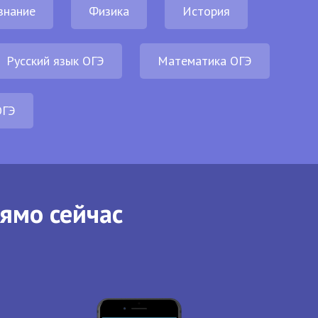
знание
Физика
История
Русский язык ОГЭ
Математика ОГЭ
ОГЭ
рямо сейчас