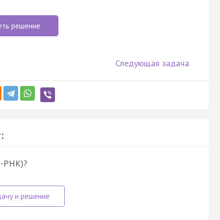
еть решение
Следующая задача
:
м-РНК)?