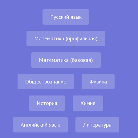
Русский язык
Математика (профильная)
Математика (базовая)
Обществознание
Физика
История
Химия
Английский язык
Литература