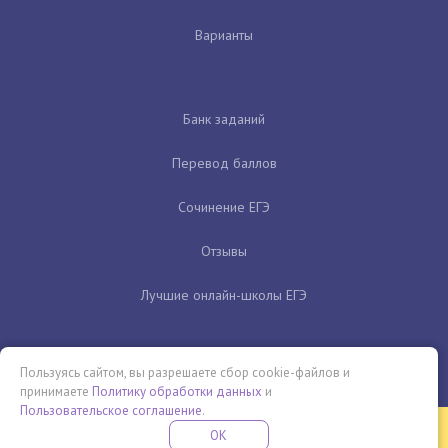
Варианты
Банк заданий
Перевод баллов
Сочинение ЕГЭ
Отзывы
Лучшие онлайн-школы ЕГЭ
Пользуясь сайтом, вы разрешаете сбор cookie-файлов и
принимаете
Политику обработки данных
и
Пользовательское соглашение
.
Бесплатная летняя школа
OK
ПОДРОБНЕЕ