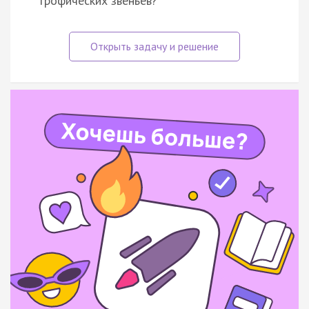
трофических звеньев?