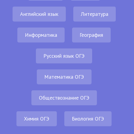
Английский язык
Литература
Информатика
География
Русский язык ОГЭ
Математика ОГЭ
Обществознание ОГЭ
Химия ОГЭ
Биология ОГЭ