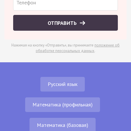
ОТПРАВИТЬ
Нажимая на кнопку «Отправить», вы принимаете
положение об
обработке персональных данных
.
Русский язык
Математика (профильная)
Математика (базовая)