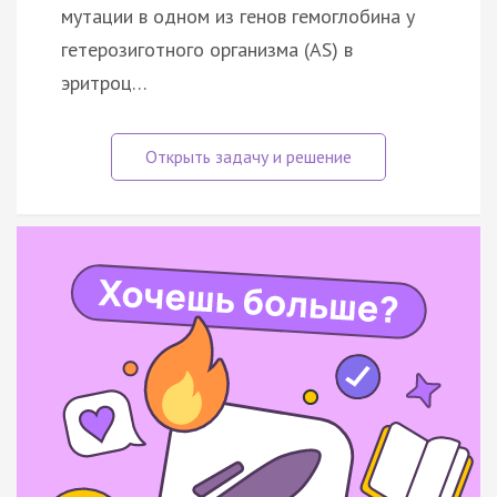
мутации в одном из генов гемоглобина у
гетерозиготного организма (АS) в
эритроц…