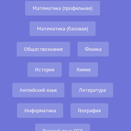
Математика (профильная)
Математика (базовая)
Обществознание
Физика
История
Химия
Английский язык
Литература
Информатика
География
Русский язык ОГЭ