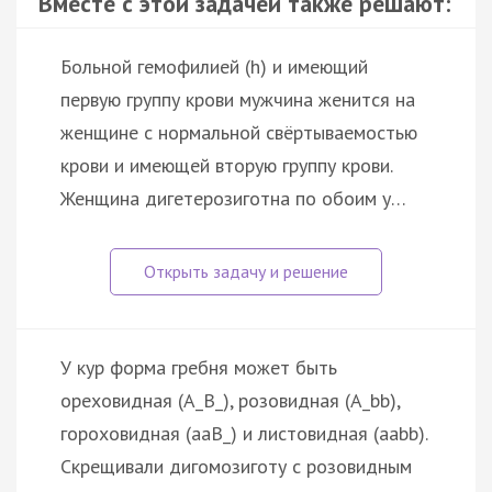
Вместе с этой задачей также решают:
Больной гемофилией (h) и имеющий
первую группу крови мужчина женится на
женщине с нормальной свёртываемостью
крови и имеющей вторую группу крови.
Женщина дигетерозиготна по обоим у…
У кур форма гребня может быть
ореховидная (А_В_), розовидная (А_bb),
гороховидная (ааВ_) и листовидная (ааbb).
Скрещивали дигомозиготу с розовидным