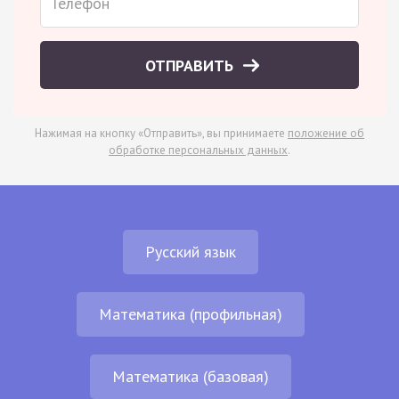
ОТПРАВИТЬ
Нажимая на кнопку «Отправить», вы принимаете
положение об
обработке персональных данных
.
Русский язык
Математика (профильная)
Математика (базовая)