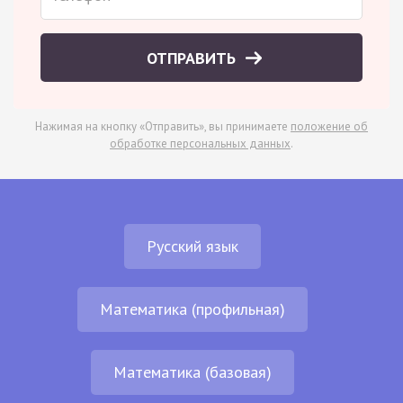
ОТПРАВИТЬ
Нажимая на кнопку «Отправить», вы принимаете
положение об
обработке персональных данных
.
Русский язык
Математика (профильная)
Математика (базовая)