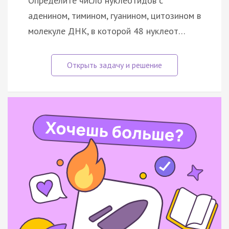
Определите число нуклеотидов с
аденином, тимином, гуанином, цитозином в
молекуле ДНК, в которой 48 нуклеот…