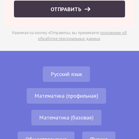
ОТПРАВИТЬ
Нажимая на кнопку «Отправить», вы принимаете
положение об
обработке персональных данных
.
Русский язык
Математика (профильная)
Математика (базовая)