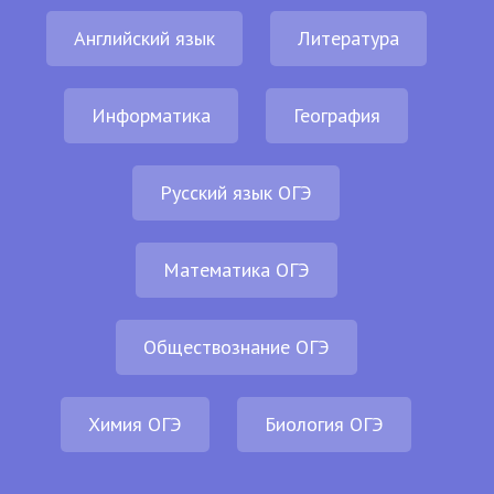
Английский язык
Литература
Информатика
География
Русский язык ОГЭ
Математика ОГЭ
Обществознание ОГЭ
Химия ОГЭ
Биология ОГЭ