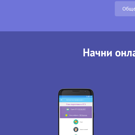
Обще
Начни онла