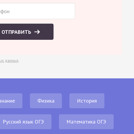
ОТПРАВИТЬ
ых данных
.
знание
Физика
История
Русский язык ОГЭ
Математика ОГЭ