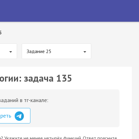
5
Задание 25
огии: задача 135
аданий в тг-канале:
треть
 Укажите не менее четырёх функций. Ответ поясните.