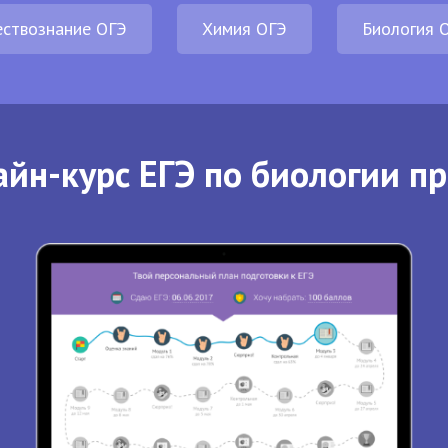
ствознание ОГЭ
Химия ОГЭ
Биология 
йн-курс ЕГЭ по биологии п