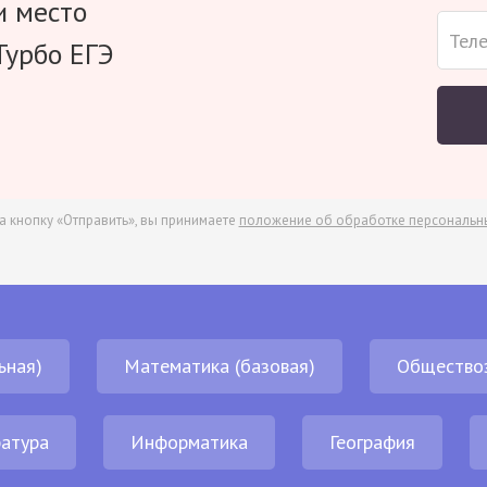
и место
Турбо ЕГЭ
а кнопку «Отправить», вы принимаете
положение об обработке персональн
ьная)
Математика (базовая)
Общество
атура
Информатика
География