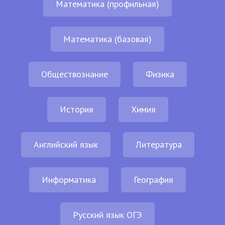
Математика (профильная)
Математика (базовая)
Обществознание
Физика
История
Химия
Английский язык
Литература
Информатика
География
Русский язык ОГЭ