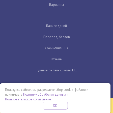
Варианты
Банк заданий
Перевод баллов
Сочинение ЕГЭ
Отзывы
Лучшие онлайн-школы ЕГЭ
Пользуясь сайтом, вы разрешаете сбор cookie-файлов и
принимаете
Политику обработки данных
и
Пользовательское соглашение
.
Бесплатная летняя школа
OK
ПОДРОБНЕЕ
ПРОВЕДИ ЭТО ЛЕТО С ПОЛЬЗОЙ