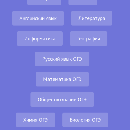
Английский язык
Литература
Информатика
География
Русский язык ОГЭ
Математика ОГЭ
Обществознание ОГЭ
Химия ОГЭ
Биология ОГЭ