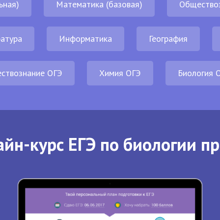
ьная)
Математика (базовая)
Общество
атура
Информатика
География
ствознание ОГЭ
Химия ОГЭ
Биология 
йн-курс ЕГЭ по биологии п