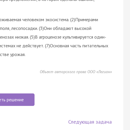
ерживаемая человеком экосистема. (2)Примерами
 поля, лесопосадки. (3)Они обладают высокой
нозах низкая. (5)В агроценозе культивируется один-
истемах не действует. (7)Основная часть питательных
стве урожая.
Объект авторского права ООО «Легион»
еть решение
Следующая задача