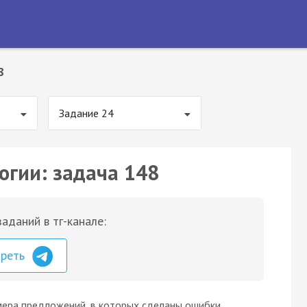
8
Задание 24
огии: задача 148
аданий в тг-канале:
треть
мера предложений, в которых сделаны ошибки,