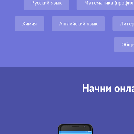
Русский язык
Математика (профил
Химия
Английский язык
Литер
Обще
Начни онла