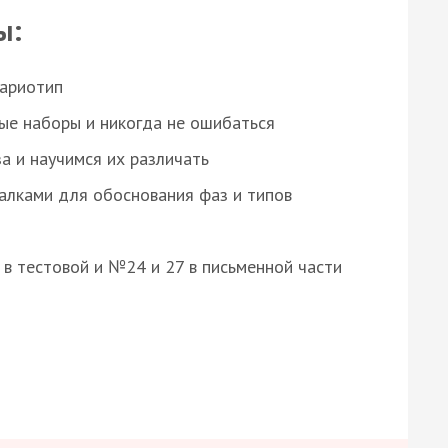
ы:
кариотип
ые наборы и никогда не ошибаться
а и научимся их различать
алками для обоснования фаз и типов
8 в тестовой и №24 и 27 в письменной части