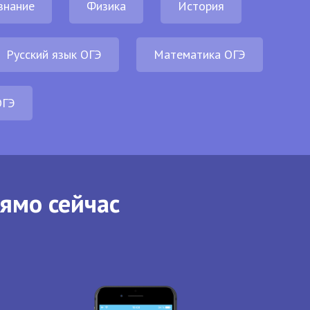
знание
Физика
История
Русский язык ОГЭ
Математика ОГЭ
ОГЭ
рямо сейчас