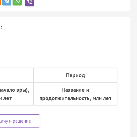
:
Период
начало эры),
Название и
н лет
продолжительность, млн лет