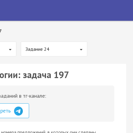
7
Задание 24
огии: задача 197
аданий в тг-канале:
треть
 номера предложений, в которых они сделаны,