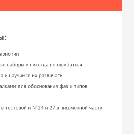
ы:
кариотип
ые наборы и никогда не ошибаться
а и научимся их различать
алками для обоснования фаз и типов
8 в тестовой и №24 и 27 в письменной части