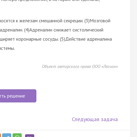
носятся к железам смешанной секреции. (3)Мозговой
адреналин. (4)Адреналин снижает систолический
сширяет коронарные сосуды. (5)Действие адреналина
истемы.
Объект авторского права ООО «Легион»
еть решение
Следующая задача