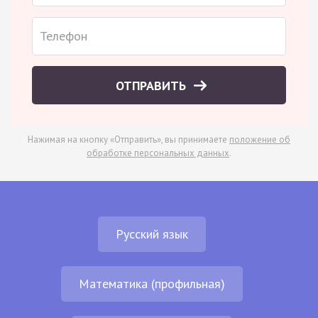
ОТПРАВИТЬ
Нажимая на кнопку «Отправить», вы принимаете
положение об
обработке персональных данных
.
Русский язык
Математика (профильная)