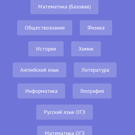
Математика (базовая)
Обществознание
Физика
История
Химия
Английский язык
Литература
Информатика
География
Русский язык ОГЭ
Математика ОГЭ