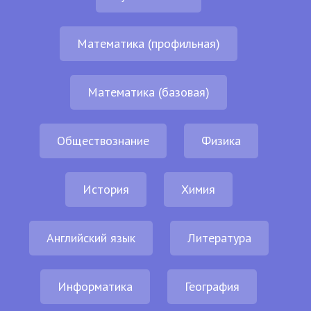
Математика (профильная)
Математика (базовая)
Обществознание
Физика
История
Химия
Английский язык
Литература
Информатика
География