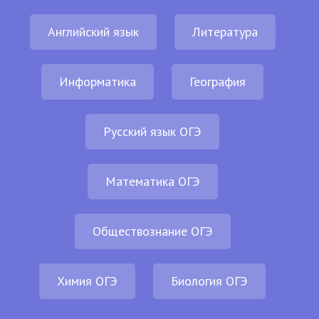
Английский язык
Литература
Информатика
География
Русский язык ОГЭ
Математика ОГЭ
Обществознание ОГЭ
Химия ОГЭ
Биология ОГЭ