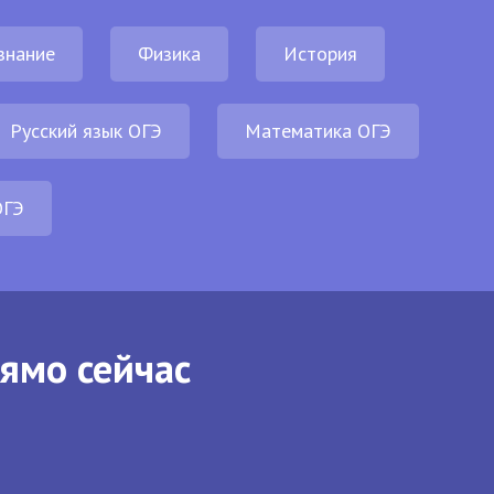
знание
Физика
История
Русский язык ОГЭ
Математика ОГЭ
ОГЭ
рямо сейчас