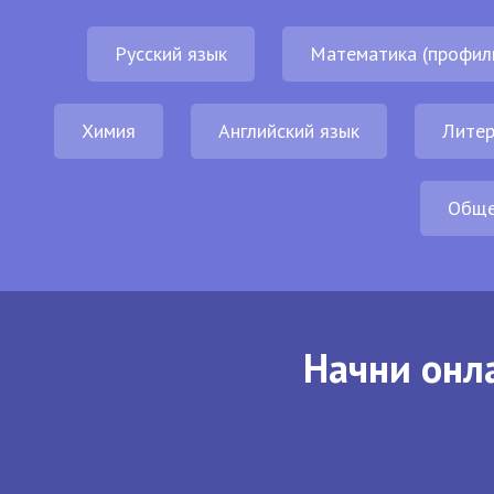
Русский язык
Математика (профил
Химия
Английский язык
Литер
Обще
Начни онла