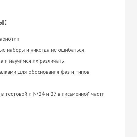
ы:
кариотип
ые наборы и никогда не ошибаться
а и научимся их различать
алками для обоснования фаз и типов
8 в тестовой и №24 и 27 в письменной части