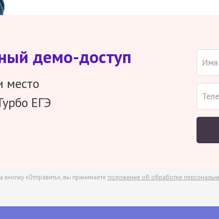
тный демо-доступ
и место
Турбо ЕГЭ
а кнопку «Отправить», вы принимаете
положение об обработке персональн