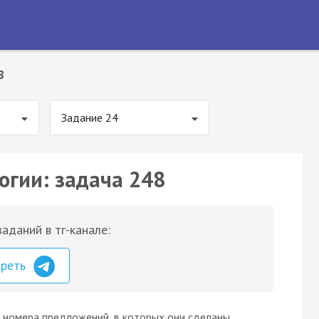
8
Задание 24
огии: задача 248
аданий в тг-канале:
треть
 номера предложений, в которых они сделаны,