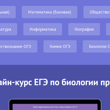
ьная)
Математика (базовая)
Общество
атура
Информатика
География
ствознание ОГЭ
Химия ОГЭ
Биология 
йн-курс ЕГЭ по биологии п