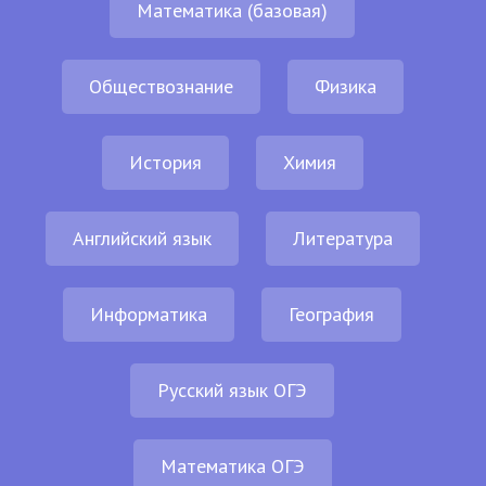
Математика (базовая)
Обществознание
Физика
История
Химия
Английский язык
Литература
Информатика
География
Русский язык ОГЭ
Математика ОГЭ