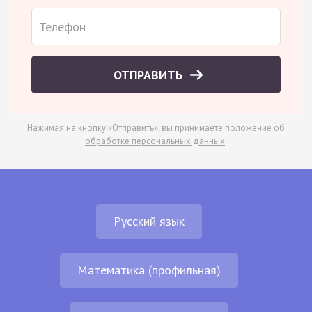
ОТПРАВИТЬ
Нажимая на кнопку «Отправить», вы принимаете
положение об
обработке персональных данных
.
Русский язык
Математика (профильная)