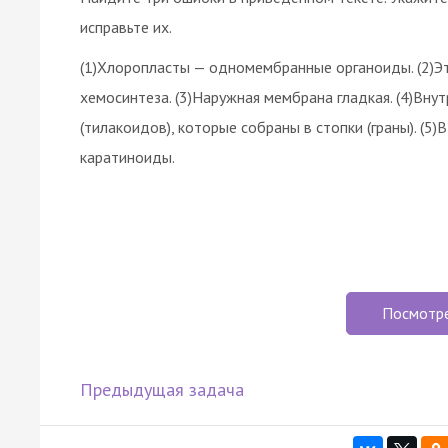
исправьте их.
(1)Хлоропласты — одномембранные органоиды. (2)Эт
хемосинтеза. (3)Наружная мембрана гладкая. (4)Вну
(тилакоидов), которые собраны в стопки (граны). (
каратиноиды.
Посмотр
Предыдущая задача