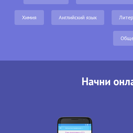
Химия
Английский язык
Литер
Обще
Начни онла