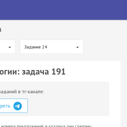
1
Задание 24
огии: задача 191
аданий в тг-канале:
треть
 номера предложений, в которых они сделаны,