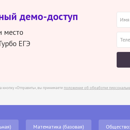
тный демо-доступ
и место
Турбо ЕГЭ
а кнопку «Отправить», вы принимаете
положение об обработке персональн
ьная)
Математика (базовая)
Общество