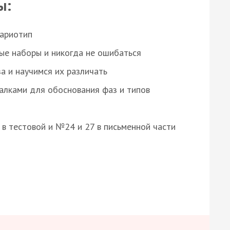
ы:
кариотип
ые наборы и никогда не ошибаться
а и научимся их различать
алками для обоснования фаз и типов
8 в тестовой и №24 и 27 в письменной части