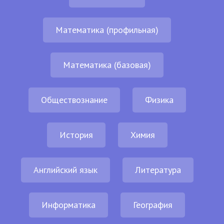
Математика (профильная)
Математика (базовая)
Обществознание
Физика
История
Химия
Английский язык
Литература
Информатика
География